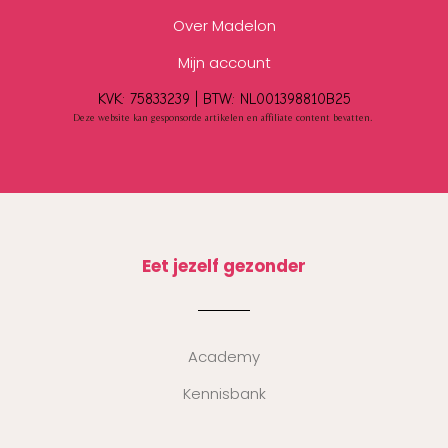
Over Madelon
Mijn account
KVK: 75833239 |
BTW:
NL001398810B25
Deze website kan gesponsorde artikelen en affiliate content bevatten.
Eet jezelf gezonder
Academy
Kennisbank