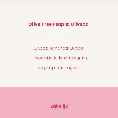
Olive Tree People: Oliveda
Oliveda komt naar Europa!
Oliveda Nederland Telegram
Volg mij op Instagram
Zakelijk