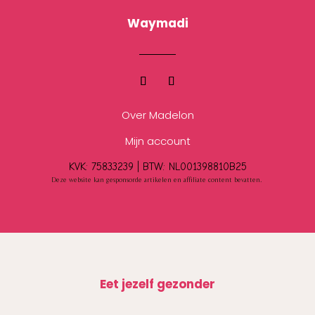
Waymadi
Over Madelon
Mijn account
KVK: 75833239 |
BTW:
NL001398810B25
Deze website kan gesponsorde artikelen en affiliate content bevatten.
Eet jezelf gezonder