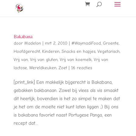
Bakabana
door
Madelon
|
mrt 2, 2010
|
#WaymadiFood
,
Groente
,
Hoofdgerecht
,
Kinderen
,
Snacks en hapjes
,
Vegetarisch
,
Vrij van
,
Vrij van gluten
,
Vrij van koemelk
,
Vrij van
lactose
,
Wereldkeuken
,
Zoet
|
16 reacties
[print_link] Een makkelijk bijgerecht is Bakabana,
gebakken bakbanaan. Zowel bij vlees als vis smaakt
dit heerlijk, bovendien is het zo simpel te maken dat
je het om de moeite niet kunt laten liggen ;) Bij ons
is bakabana favoriet naast Portugese Panga, een
recept dat...