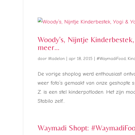
Woody’s, Nijntje Kinderbestek
meer…
door
Madelon
|
apr 18, 2015
|
#WaymadiFood
,
Kin
De vorige shoplog werd enthousiast ontv
weer foto’s gemaakt van onze geshopte sp
Z. is een stel kinderpotloden. Het zijn m
Stabilo zelf...
Waymadi Shopt: #WaymadiFood