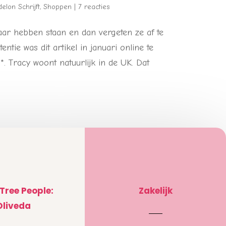
elon Schrijft
,
Shoppen
|
7 reacties
aar hebben staan en dan vergeten ze af te
ntie was dit artikel in januari online te
*. Tracy woont natuurlijk in de UK. Dat
 Tree People:
Zakelijk
Oliveda