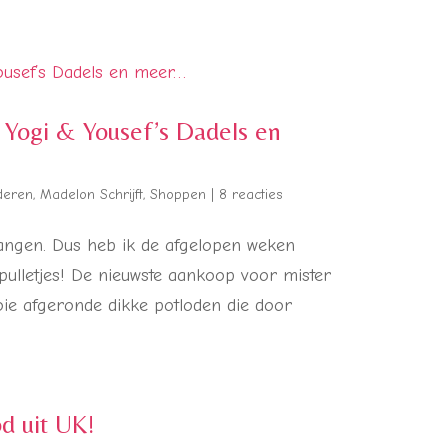
, Yogi & Yousef’s Dadels en
deren
,
Madelon Schrijft
,
Shoppen
|
8 reacties
angen. Dus heb ik de afgelopen weken
ulletjes! De nieuwste aankoop voor mister
ooie afgeronde dikke potloden die door
 uit UK!