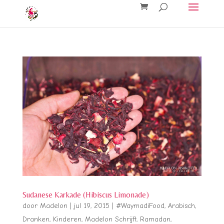
Sudanese Karkade (Hibiscus Limonade)
door
Madelon
|
jul 19, 2015
|
#WaymadiFood
,
Arabisch
,
Dranken
,
Kinderen
,
Madelon Schrijft
,
Ramadan
,