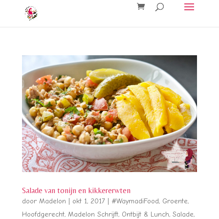
Salade van tonijn en kikkererwten
door
Madelon
|
okt 1, 2017
|
#WaymadiFood
,
Groente
,
Hoofdgerecht
,
Madelon Schrijft
,
Ontbijt & Lunch
,
Salade
,