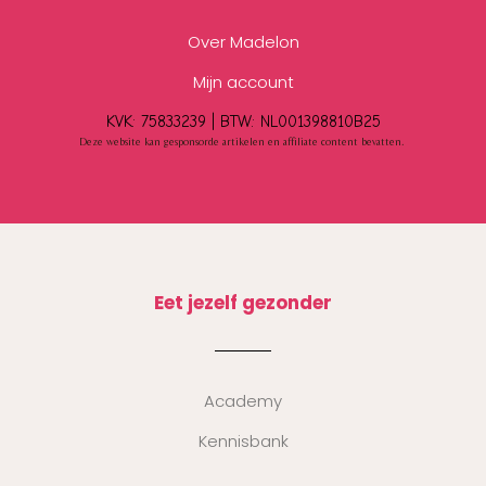
Over Madelon
Mijn account
KVK: 75833239 |
BTW:
NL001398810B25
Deze website kan gesponsorde artikelen en affiliate content bevatten.
Eet jezelf gezonder
Academy
Kennisbank