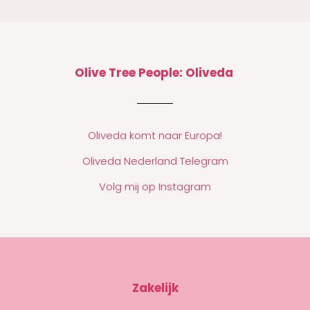
Olive Tree People: Oliveda
Oliveda komt naar Europa!
Oliveda Nederland Telegram
Volg mij op Instagram
Zakelijk