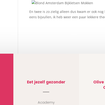
En twee is zo zielig alleen dus kwam er ook nog 
eens bijvullen, ik heb weer een paar lekkere the
Eet jezelf gezonder
Olive
Academy