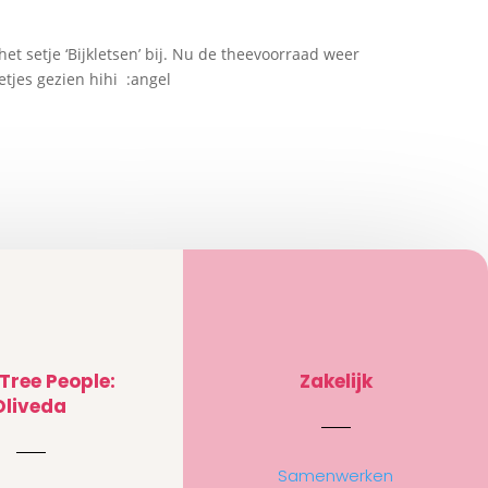
het setje ‘Bijkletsen’ bij. Nu de theevoorraad weer
etjes gezien hihi :angel
 Tree People:
Zakelijk
Oliveda
Samenwerken