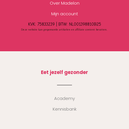
Over Madelon
Mijn account
KVK: 75833239 |
BTW:
NL001398810B25
Deze website kan gesponsorde artikelen en affiliate content bevatten.
Eet jezelf gezonder
Academy
Kennisbank