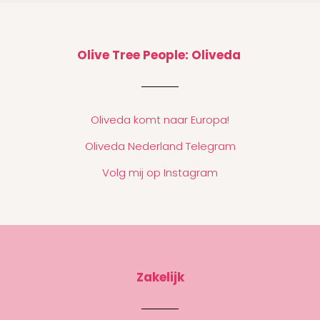
Olive Tree People: Oliveda
Oliveda komt naar Europa!
Oliveda Nederland Telegram
Volg mij op Instagram
Zakelijk