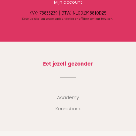
Mijn account
KVK: 75833239 |
BTW:
NL001398810B25
Deze website kan gesponsorde artikelen en affiliate content bevatten.
Eet jezelf gezonder
Academy
Kennisbank