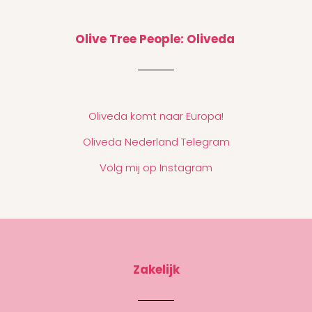
Olive Tree People: Oliveda
Oliveda komt naar Europa!
Oliveda Nederland Telegram
Volg mij op Instagram
Zakelijk