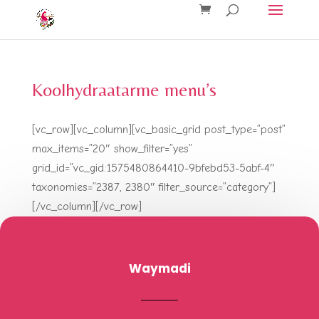
Koolhydraatarme menu’s
[vc_row][vc_column][vc_basic_grid post_type=”post”
max_items=”20″ show_filter=”yes”
grid_id=”vc_gid:1575480864410-9bfebd53-5abf-4″
taxonomies=”2387, 2380″ filter_source=”category”]
[/vc_column][/vc_row]
Waymadi