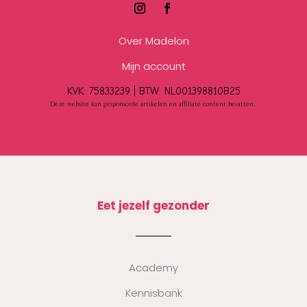
Over Madelon
Mijn account
KVK: 75833239 |
BTW:
NL001398810B25
Deze website kan gesponsorde artikelen en affiliate content bevatten.
Eet jezelf gezonder
Academy
Kennisbank