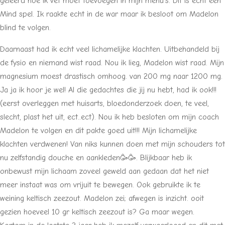
geleerd hoe ik vet moet toevoegen in mijn menu’s. Dit is echt een
Mind spel. Ik raakte echt in de war maar ik besloot om Madelon
blind te volgen.
Daarnaast had ik echt veel lichamelijke klachten. Uitbehandeld bij
de fysio en niemand wist raad. Nou ik lieg, Madelon wist raad. Mijn
magnesium moest drastisch omhoog. van 200 mg naar 1200 mg.
Ja ja ik hoor je wel! Al die gedachtes die jij nu hebt, had ik ook!!!
(eerst overleggen met huisarts, bloedonderzoek doen, te veel,
slecht, plast het uit, ect..ect). Nou ik heb besloten om mijn coach
Madelon te volgen en dit pakte goed uit!!! Mijn lichamelijke
klachten verdwenen! Van niks kunnen doen met mijn schouders tot
nu zelfstandig douche en aankleden🥳🥳. Blijkbaar heb ik
onbewust mijn lichaam zoveel geweld aan gedaan dat het niet
meer instaat was om vrijuit te bewegen. Ook gebruikte ik te
weining keltisch zeezout. Madelon zei; afwegen is inzicht. ooit
gezien hoeveel 10 gr keltisch zeezout is? Ga maar wegen.