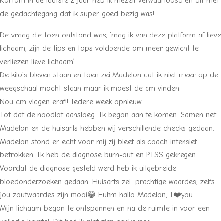
Kortom in de laatste 2 jaar heb ik mezelf verwaarloosd en dit met
de gedachtegang dat ik super goed bezig was!
De vraag die toen ontstond was; ‘mag ik van deze platform af lieve
lichaam, zijn de tips en tops voldoende om meer gewicht te
verliezen lieve lichaam’.
De kilo’s bleven staan en toen zei Madelon dat ik niet meer op de
weegschaal mocht staan maar ik moest de cm vinden.
Nou cm vlogen eraf!! Iedere week opnieuw.
Tot dat de noodlot aansloeg. Ik begon aan te komen. Samen net
Madelon en de huisarts hebben wij verschillende checks gedaan.
Madelon stond er echt voor mij zij bleef als coach intensief
betrokken. Ik heb de diagnose burn-out en PTSS gekregen.
Voordat de diagnose gesteld werd heb ik uitgebreide
bloedonderzoeken gedaan. Huisarts zei: prachtige waardes, zelfs
jou zoutwaardes zijn mooi😁 Euhm hallo Madelon, I❤️you.
Mijn lichaam begon te ontspannen en na de ruimte in voor een