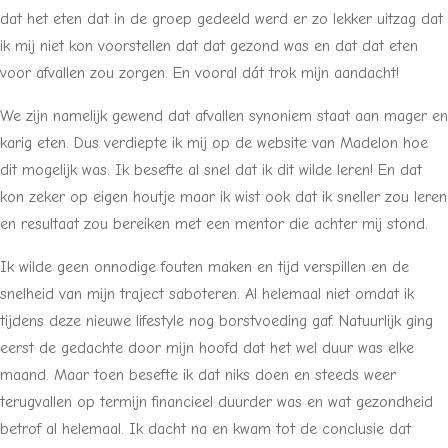
dat het eten dat in de groep gedeeld werd er zo lekker uitzag dat
ik mij niet kon voorstellen dat dat gezond was en dat dat eten
voor afvallen zou zorgen. En vooral dát trok mijn aandacht!
We zijn namelijk gewend dat afvallen synoniem staat aan mager en
karig eten. Dus verdiepte ik mij op de website van Madelon hoe
dit mogelijk was. Ik besefte al snel dat ik dit wilde leren! En dat
kon zeker op eigen houtje maar ik wist ook dat ik sneller zou leren
en resultaat zou bereiken met een mentor die achter mij stond.
Ik wilde geen onnodige fouten maken en tijd verspillen en de
snelheid van mijn traject saboteren. Al helemaal niet omdat ik
tijdens deze nieuwe lifestyle nog borstvoeding gaf. Natuurlijk ging
eerst de gedachte door mijn hoofd dat het wel duur was elke
maand. Maar toen besefte ik dat niks doen en steeds weer
terugvallen op termijn financieel duurder was en wat gezondheid
betrof al helemaal. Ik dacht na en kwam tot de conclusie dat