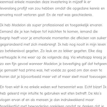
eenmaal enkele maanden deze investering in mijzelf ik er
levenslang profijt van zou hebben omdat die opgedane kennis en
ervaring nooit verloren gaat. En de rest was geschiedenis.
Ik heb Madelon als super professioneel en toegankelijk ervaren.
Iemand die je kan helpen tot inzichten te komen, iemand die
begrip heeft voor je emotionele momenten die afkicken van suiker
gegarandeerd met zich meebrengt. Ik heb nog nooit in mijn leven
zo betekenisvol gegeten. Zo leuk en zo lekker gegeten. Elke dag
verheugde ik me weer op de volgende dag. Via whatsapp kreeg je
zo een fijn gevoel wanneer Madelon je bevestiging gaf dat hetgeen
je gemaakt had prima was, het voelde zo goed om dan even te
horen dat je bijvoorbeeld meer vet of meer eiwit moet toevoegen.
En toen wist ik na enkele weken wat hersenmist was. Echt bizar! Ik
heb geleerd mijn intuïtie te gebruiken wat eten betreft. De kilo’s
vlogen ervan af en als mensen je dan indrukwekkend maar
tegelijkertijd met bewondering aankijken omdat ze denken dat je