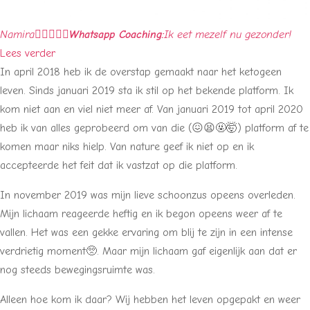
Namira





Whatsapp Coaching:
Ik eet mezelf nu gezonder!
Lees verder
In april 2018 heb ik de overstap gemaakt naar het ketogeen
leven. Sinds januari 2019 sta ik stil op het bekende platform. Ik
kom niet aan en viel niet meer af. Van januari 2019 tot april 2020
heb ik van alles geprobeerd om van die (😖😫🤬🤯) platform af te
komen maar niks hielp. Van nature geef ik niet op en ik
accepteerde het feit dat ik vastzat op die platform.
In november 2019 was mijn lieve schoonzus opeens overleden.
Mijn lichaam reageerde heftig en ik begon opeens weer af te
vallen. Het was een gekke ervaring om blij te zijn in een intense
verdrietig moment🥺. Maar mijn lichaam gaf eigenlijk aan dat er
nog steeds bewegingsruimte was.
Alleen hoe kom ik daar? Wij hebben het leven opgepakt en weer