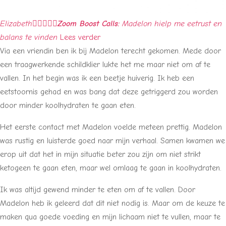
Elizabeth





Zoom Boost Calls:
Madelon hielp me eetrust en
balans te vinden
Lees verder
Via een vriendin ben ik bij Madelon terecht gekomen. Mede door
een traagwerkende schildklier lukte het me maar niet om af te
vallen. In het begin was ik een beetje huiverig. Ik heb een
eetstoornis gehad en was bang dat deze getriggerd zou worden
door minder koolhydraten te gaan eten.
Het eerste contact met Madelon voelde meteen prettig. Madelon
was rustig en luisterde goed naar mijn verhaal. Samen kwamen we
erop uit dat het in mijn situatie beter zou zijn om niet strikt
ketogeen te gaan eten, maar wel omlaag te gaan in koolhydraten.
Ik was altijd gewend minder te eten om af te vallen. Door
Madelon heb ik geleerd dat dit niet nodig is. Maar om de keuze te
maken qua goede voeding en mijn lichaam niet te vullen, maar te