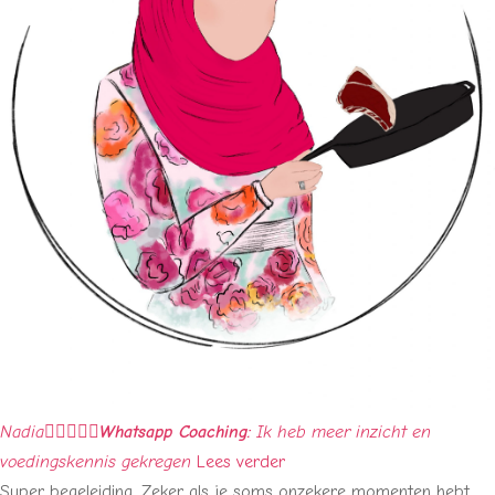
Nadia





Whatsapp Coaching:
Ik heb meer inzicht en
voedingskennis gekregen
Lees verder
Super begeleiding. Zeker als je soms onzekere momenten hebt