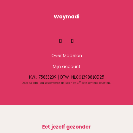
Waymadi
Over Madelon
Mijn account
KVK: 75833239 |
BTW:
NL001398810B25
Deze website kan gesponsorde artikelen en affiliate content bevatten.
Eet jezelf gezonder