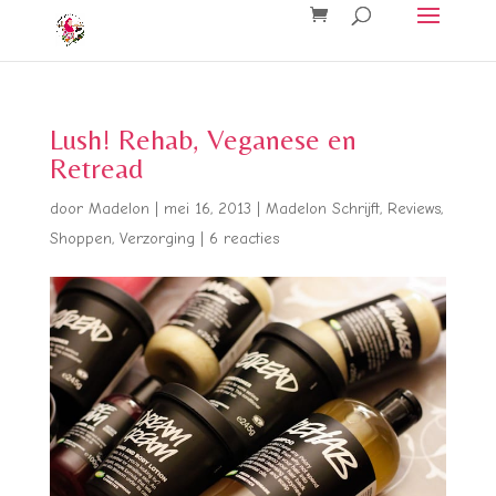
Lush! Rehab, Veganese en
Retread
door
Madelon
|
mei 16, 2013
|
Madelon Schrijft
,
Reviews
,
Shoppen
,
Verzorging
|
6 reacties