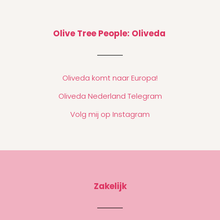
Olive Tree People: Oliveda
Oliveda komt naar Europa!
Oliveda Nederland Telegram
Volg mij op Instagram
Zakelijk