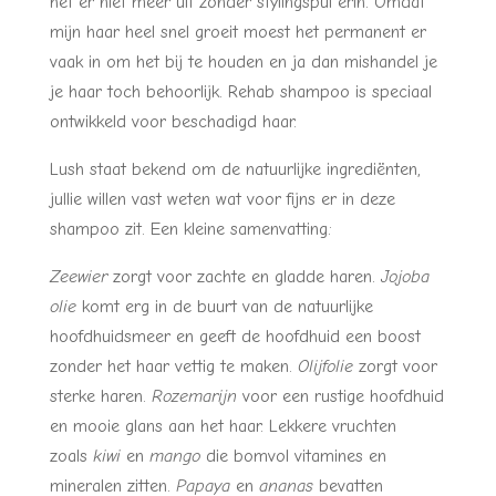
het er niet meer uit zonder stylingspul erin. Omdat
mijn haar heel snel groeit moest het permanent er
vaak in om het bij te houden en ja dan mishandel je
je haar toch behoorlijk. Rehab shampoo is speciaal
ontwikkeld voor beschadigd haar.
Lush staat bekend om de natuurlijke ingrediënten,
jullie willen vast weten wat voor fijns er in deze
shampoo zit. Een kleine samenvatting:
Zeewier
zorgt voor zachte en gladde haren.
Jojoba
olie
komt erg in de buurt van de natuurlijke
hoofdhuidsmeer en geeft de hoofdhuid een boost
zonder het haar vettig te maken.
Olijfolie
zorgt voor
sterke haren.
Rozemarijn
voor een rustige hoofdhuid
en mooie glans aan het haar. Lekkere vruchten
zoals
kiwi
en
mango
die bomvol vitamines en
mineralen zitten.
Papaya
en
ananas
bevatten