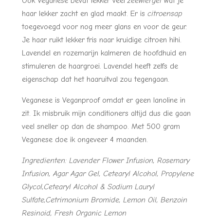
Ook Veganese bevat lekker veel
zeewiergel
wat je
haar lekker zacht en glad maakt. Er is
citroensap
toegevoegd voor nog meer glans en voor de geur.
Je haar ruikt lekker fris naar kruidige citroen hihi.
Lavendel en rozemarijn kalmeren de hoofdhuid en
stimuleren de haargroei. Lavendel heeft zelfs de
eigenschap dat het haaruitval zou tegengaan.
Veganese is Veganproof omdat er geen lanoline in
zit. Ik misbruik mijn conditioners altijd dus die gaan
veel sneller op dan de shampoo. Met 500 gram
Veganese doe ik ongeveer 4 maanden.
Ingredienten: Lavender Flower Infusion, Rosemary
Infusion, Agar Agar Gel, Cetearyl Alcohol, Propylene
Glycol,Cetearyl Alcohol & Sodium Lauryl
Sulfate,Cetrimonium Bromide, Lemon Oil, Benzoin
Resinoid, Fresh Organic Lemon