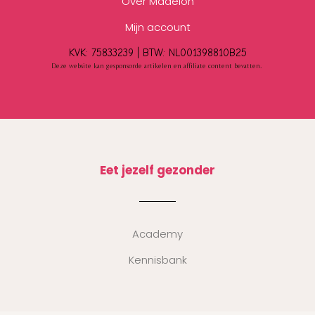
Over Madelon
Mijn account
KVK: 75833239 |
BTW:
NL001398810B25
Deze website kan gesponsorde artikelen en affiliate content bevatten.
Eet jezelf gezonder
Academy
Kennisbank