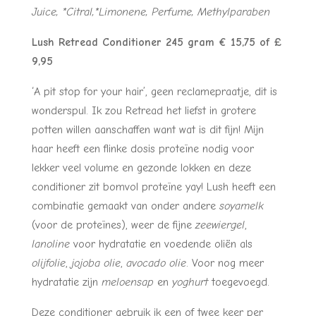
Juice, *Citral,*Limonene, Perfume, Methylparaben
Lush Retread Conditioner 245 gram € 15,75 of £
9,95
‘A pit stop for your hair’, geen reclamepraatje, dit is
wonderspul. Ik zou Retread het liefst in grotere
potten willen aanschaffen want wat is dit fijn! Mijn
haar heeft een flinke dosis proteïne nodig voor
lekker veel volume en gezonde lokken en deze
conditioner zit bomvol proteïne yay! Lush heeft een
combinatie gemaakt van onder andere
soyamelk
(voor de proteïnes), weer de fijne
zeewiergel
,
lanoline
voor hydratatie en voedende oliën als
olijfolie
,
jojoba olie
,
avocado olie
. Voor nog meer
hydratatie zijn
meloensap
en
yoghurt
toegevoegd.
Deze conditioner gebruik ik een of twee keer per