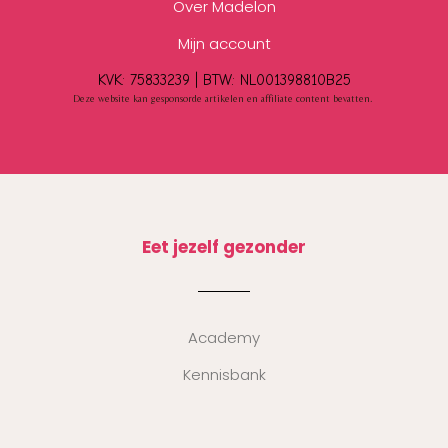
Over Madelon
Mijn account
KVK: 75833239 |
BTW:
NL001398810B25
Deze website kan gesponsorde artikelen en affiliate content bevatten.
Eet jezelf gezonder
Academy
Kennisbank