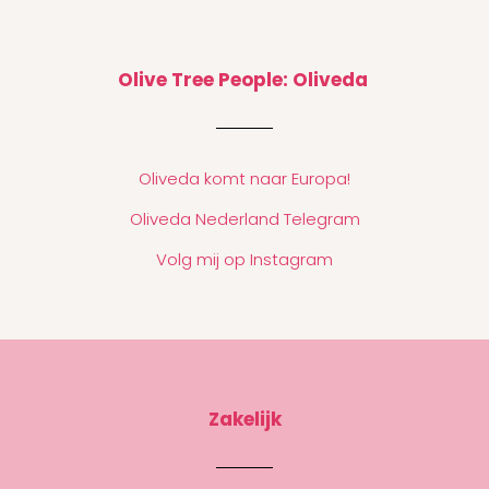
Olive Tree People: Oliveda
Oliveda komt naar Europa!
Oliveda Nederland Telegram
Volg mij op Instagram
Zakelijk