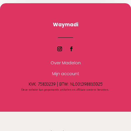
Waymadi
Over Madelon
Mijn account
KVK: 75833239 |
BTW:
NL001398810B25
Deze website kan gesponsorde artikelen en affiliate content bevatten.