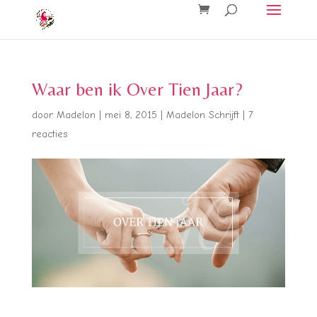
Waar ben ik Over Tien Jaar?
door
Madelon
|
mei 8, 2015
|
Madelon Schrijft
|
7
reacties