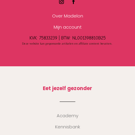
Over Madelon
Mijn account
KVK: 75833239 |
BTW:
NL001398810B25
Deze website kan gesponsorde artikelen en affiliate content bevatten.
Eet jezelf gezonder
Academy
Kennisbank