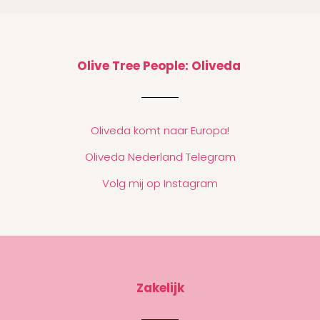
Olive Tree People: Oliveda
Oliveda komt naar Europa!
Oliveda Nederland Telegram
Volg mij op Instagram
Zakelijk