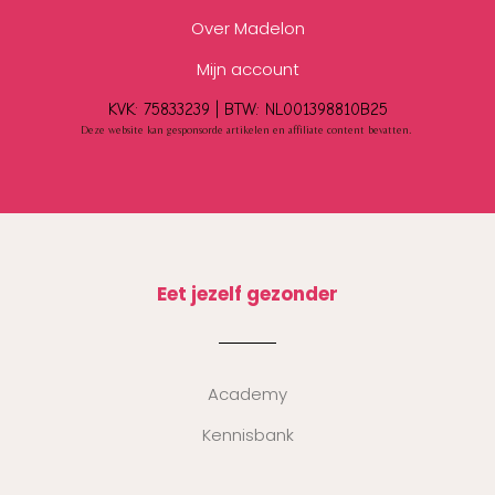
Over Madelon
Mijn account
KVK: 75833239 |
BTW:
NL001398810B25
Deze website kan gesponsorde artikelen en affiliate content bevatten.
Eet jezelf gezonder
Academy
Kennisbank