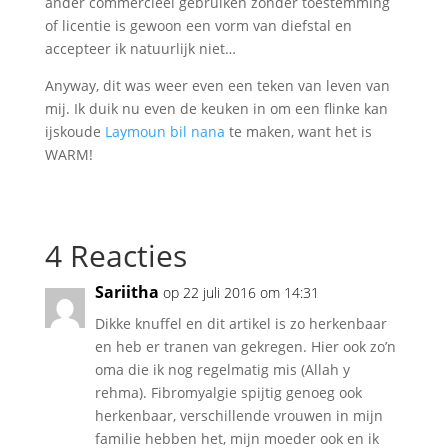
ander commercieel gebruiken zonder toestemming
of licentie is gewoon een vorm van diefstal en
accepteer ik natuurlijk niet…
Anyway, dit was weer even een teken van leven van
mij. Ik duik nu even de keuken in om een flinke kan
ijskoude
Laymoun bil nana
te maken, want het is
WARM!
4 Reacties
Sariitha
op 22 juli 2016 om 14:31
Dikke knuffel en dit artikel is zo herkenbaar
en heb er tranen van gekregen. Hier ook zo’n
oma die ik nog regelmatig mis (Allah y
rehma). Fibromyalgie spijtig genoeg ook
herkenbaar, verschillende vrouwen in mijn
familie hebben het, mijn moeder ook en ik