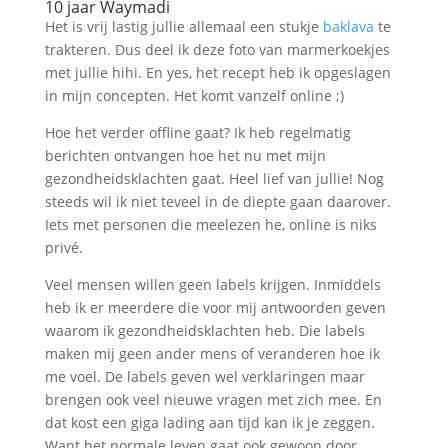
10 jaar Waymadi
Het is vrij lastig jullie allemaal een stukje
baklava
te
trakteren. Dus deel ik deze foto van marmerkoekjes
met jullie hihi. En yes, het recept heb ik opgeslagen
in mijn concepten. Het komt vanzelf online ;)
Hoe het verder offline gaat? Ik heb regelmatig
berichten ontvangen hoe het nu met mijn
gezondheidsklachten gaat. Heel lief van jullie! Nog
steeds wil ik niet teveel in de diepte gaan daarover.
Iets met personen die meelezen he, online is niks
privé.
Veel mensen willen geen labels krijgen. Inmiddels
heb ik er meerdere die voor mij antwoorden geven
waarom ik gezondheidsklachten heb. Die labels
maken mij geen ander mens of veranderen hoe ik
me voel. De labels geven wel verklaringen maar
brengen ook veel nieuwe vragen met zich mee. En
dat kost een giga lading aan tijd kan ik je zeggen.
Want het normale leven gaat ook gewoon door.