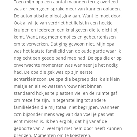
Toen mijn opa een aantal maanden terug overleed
was er even geen sprake meer van kunnen opladen.
De automatische piloot ging aan. Want je moet door.
Ook al wil je van verdriet het liefst in een hoekje
kruipen en iedereen een knal geven die te dicht bij
komt. Want, nog meer emoties en gebeurtenissen
om te verwerken. Dat ging gewoon niet. Mijn opa
was het laatste familielid van de oude garde waar ik
nog echt een goede band mee had. De opa die er op
onverwachte momenten was wanneer je het nodig
had. De opa die gek was op zijn eerste
achterkleinzoon. De opa die begreep dat ik als klein
meisje en als volwassen vrouw niet binnen
standaard hokjes te plaatsen viel en de ruimte gaf
om mezelf te zijn. In tegenstelling tot andere
familieleden die mij totaal niet begrijpen. Wanneer
zo’n bijzonder mens weg valt dan voel je pas wat
echt missen is. Ik ben erg blij dat hij vanaf de
geboorte van Z. veel tijd met hem door heeft kunnen
brengen. Momenten om te koesteren.