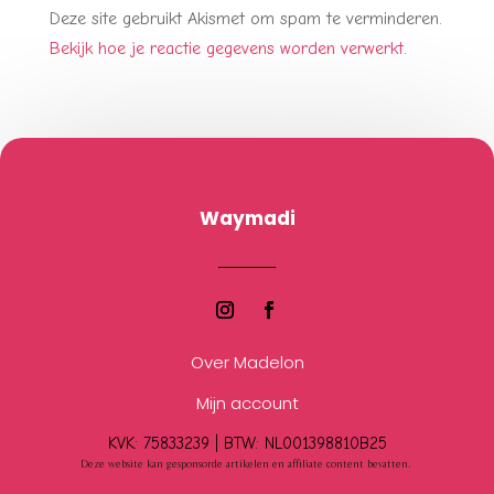
Deze site gebruikt Akismet om spam te verminderen.
Bekijk hoe je reactie gegevens worden verwerkt
.
Waymadi
Over Madelon
Mijn account
KVK: 75833239 |
BTW:
NL001398810B25
Deze website kan gesponsorde artikelen en affiliate content bevatten.