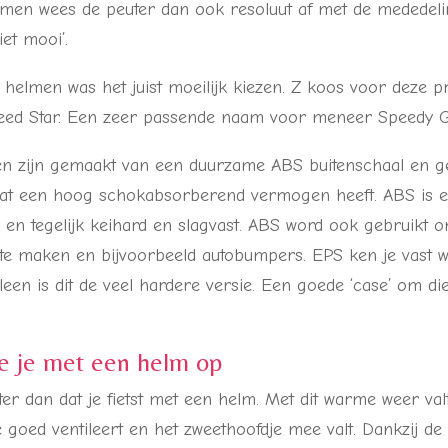
men wees de peuter dan ook resoluut af met de mededeli
et mooi’.
 helmen was het juist moeilijk kiezen. Z koos voor deze p
Speed Star. Een zeer passende naam voor meneer Speedy G
n zijn gemaakt van een duurzame ABS buitenschaal en g
t een hoog schokabsorberend vermogen heeft. ABS is ee
is en tegelijk keihard en slagvast. ABS word ook gebruikt 
e maken en bijvoorbeeld autobumpers. EPS ken je vast we
leen is dit de veel hardere versie. Een goede ‘case’ om die 
e je met een helm op
ter dan dat je fietst met een helm. Met dit warme weer va
 goed ventileert en het zweethoofdje mee valt. Dankzij de