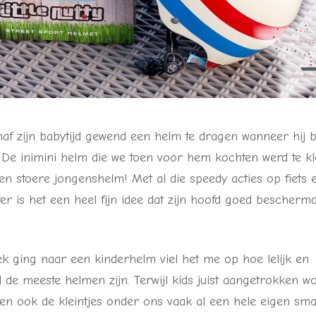
naf zijn babytijd gewend een helm te dragen wanneer hij bi
t. De inimini helm die we toen voor hem kochten werd te k
een stoere jongenshelm! Met al die speedy acties op fiets 
lter is het een heel fijn idee dat zijn hoofd goed beschermd
ek ging naar een kinderhelm viel het me op hoe lelijk en
de meeste helmen zijn. Terwijl kids juist aangetrokken wo
s en ook de kleintjes onder ons vaak al een hele eigen sm