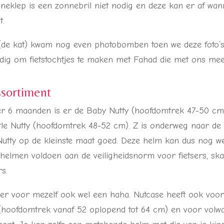
neklep is een zonnebril niet nodig en deze kan er af wa
t.
(de kat) kwam nog even photobomben toen we deze foto’s
ldig om fietstochtjes te maken met Fahad die met ons mee
ssortiment
r 6 maanden is er de Baby Nutty (hoofdomtrek 47-50 cm
ttle Nutty (hoofdomtrek 48-52 cm). Z is onderweg naar de 
e Nutty op de kleinste maat goed. Deze helm kan dus nog w
 helmen voldoen aan de veiligheidsnorm voor fietsers, sk
rs.
k er voor mezelf ook wel een haha. Nutcase heeft ook voo
jd (hoofdomtrek vanaf 52 oplopend tot 64 cm) en voor vol