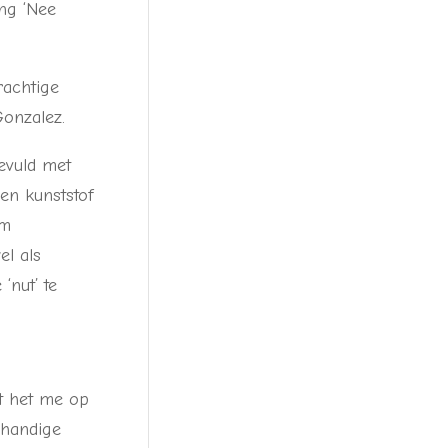
ng ‘Nee
rachtige
onzalez.
evuld met
n kunststof
om
l als
‘nut’ te
lt het me op
 handige