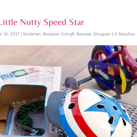
Little Nutty Speed Star
ul 10, 2017
|
Kinderen
,
Madelon Schrijft
,
Reviews
,
Shoppen
|
0 Reacties