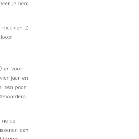
nneer je hem
 maakten. Z
loopt.
) en voor
vier jaar en
el een paar
ateboarders
r na de
wassenen een