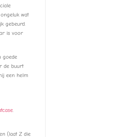
ciale
r ongeluk wat
jk gebeurd.
ar is voor
n goede
r de buurt
 hij een helm
tcase
.
n (laat Z die