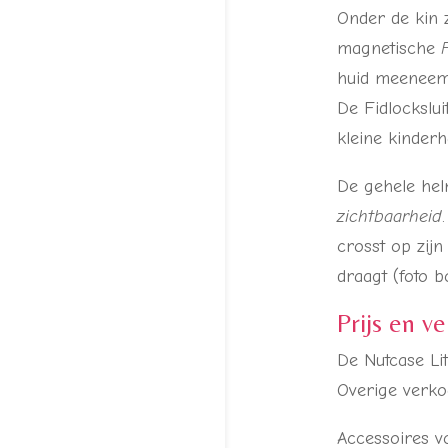
Onder de kin 
magnetische
huid meeneemt 
De Fidlockslui
kleine kinderh
De gehele he
zichtbaarheid
crosst op zijn 
draagt (foto b
Prijs en v
De Nutcase Lit
Overige verko
Accessoires v