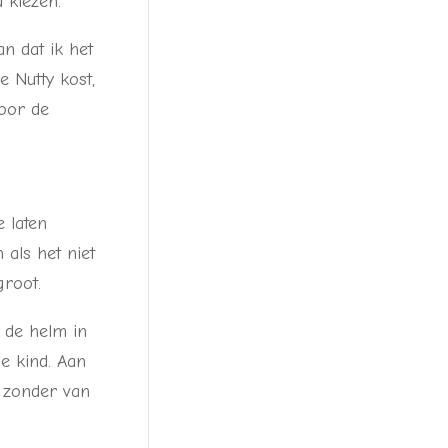
 kiezen.
n dat ik het
e Nutty kost,
door de
e laten
als het niet
groot.
 de helm in
e kind. Aan
 zonder van