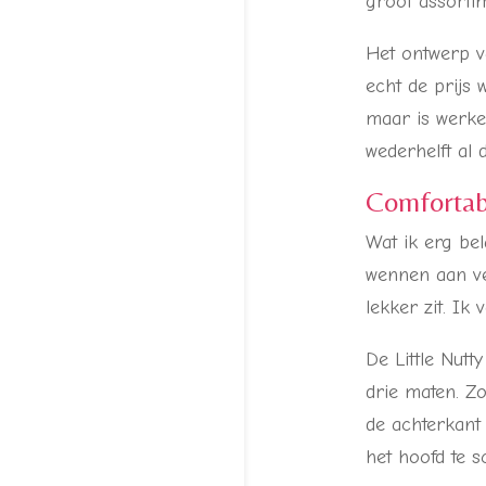
groot assorti
Het ontwerp v
echt de prijs 
maar is werkel
wederhelft al
Comfortabe
Wat ik erg bel
wennen aan ve
lekker zit. Ik
De Little Nutt
drie maten. Z
de achterkant
het hoofd te s