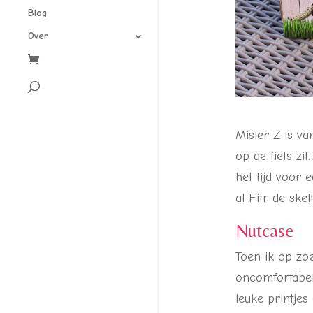
Blog
Over
Mister Z is va
op de fiets zi
het tijd voor 
al Fitr de ske
Nutcase
Toen ik op zo
oncomfortabel 
leuke printje