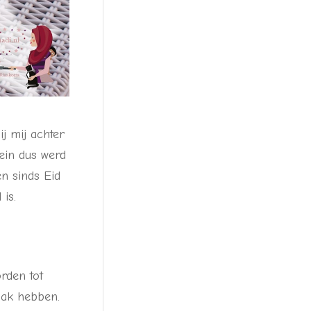
j mij achter
lein dus werd
en sinds Eid
 is.
rden tot
aak hebben.