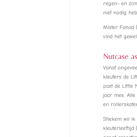
regen- en zon
niet nodig heb
Mister Fahad 
vind het gewe
Nutcase a
Vanaf ongevee
kleuters de Li
past de Littl
jaar mee. Alle
en rollerskate
Stiekem wil i
kleuterleefti