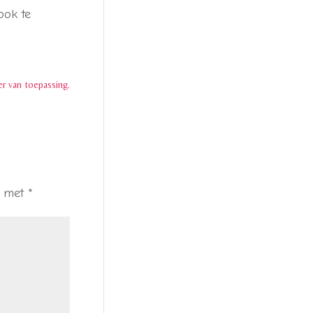
ook te
er
van toepassing.
d met
*