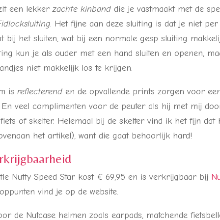
zit een lekker
zachte kinband
die je vastmaakt met de spe
Fidlocksluiting
. Het fijne aan deze sluiting is dat je niet pe
bij het sluiten, wat bij een normale gesp sluiting makkeli
ting kun je als ouder met een hand sluiten en openen, ma
andjes niet makkelijk los te krijgen.
lm is
reflecterend
en de opvallende prints zorgen voor ee
. En veel complimenten voor de peuter als hij met mij doo
fiets of skelter. Helemaal bij de skelter vind ik het fijn dat
ovenaan het artikel), want die gaat behoorlijk hard!
erkrijgbaarheid
tle Nutty Speed Star kost € 69,95 en is verkrijgbaar bij
Nu
oppunten vind je op de website.
oor de Nutcase helmen zoals earpads, matchende fietsbelle