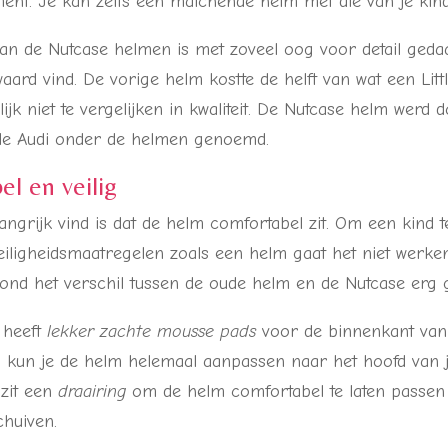
ment. Je kan zelfs een matchende helm met die van je kind
an de Nutcase helmen is met zoveel oog voor detail gedaa
waard vind. De vorige helm kostte de helft van wat een Littl
ijk niet te vergelijken in kwaliteit. De Nutcase helm werd 
 de Audi onder de helmen genoemd.
l en veilig
angrijk vind is dat de helm comfortabel zit. Om een kind t
iligheidsmaatregelen zoals een helm gaat het niet werken 
 vond het verschil tussen de oude helm en de Nutcase erg 
y heeft
lekker zachte mousse pads
voor de binnenkant van
o kun je de helm helemaal aanpassen naar het hoofd van j
 zit een
draairing
om de helm comfortabel te laten passen
chuiven.