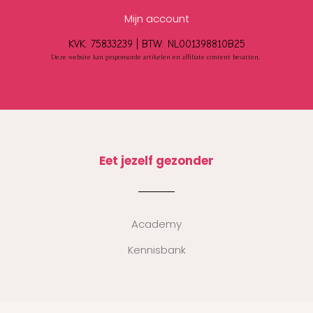
Mijn account
KVK: 75833239 |
BTW:
NL001398810B25
Deze website kan gesponsorde artikelen en affiliate content bevatten.
Eet jezelf gezonder
Academy
Kennisbank