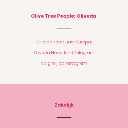
Olive Tree People: Oliveda
Oliveda komt naar Europa!
Oliveda Nederland Telegram
Volg mij op Instagram
Zakelijk