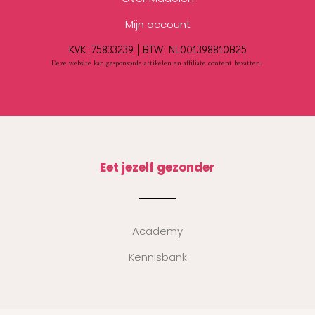
Mijn account
KVK: 75833239 |
BTW:
NL001398810B25
Deze website kan gesponsorde artikelen en affiliate content bevatten.
Eet jezelf gezonder
Academy
Kennisbank