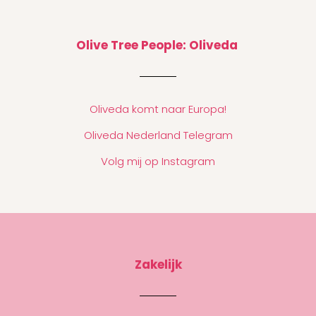
Olive Tree People: Oliveda
Oliveda komt naar Europa!
Oliveda Nederland Telegram
Volg mij op Instagram
Zakelijk