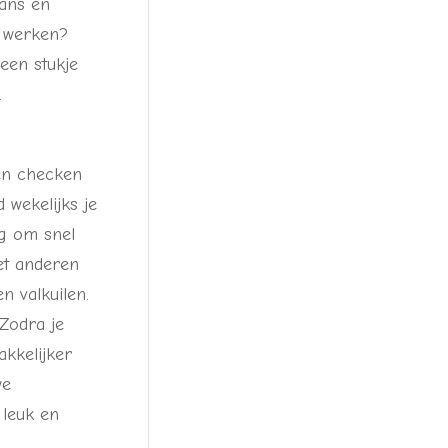
lans en
e werken?
een stukje
.
ten checken
 wekelijks je
ng om snel
et anderen
n valkuilen.
 Zodra je
akkelijker
we
 leuk en