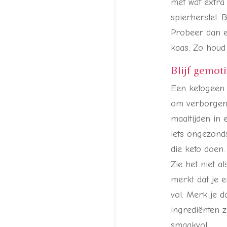
met wat extra
spierherstel. 
Probeer dan e
kaas. Zo houd 
Blijf gemot
Een ketogeen d
om verborgen s
maaltijden in 
iets ongezond
die keto doen.
Zie het niet a
merkt dat je e
vol. Merk je d
ingrediënten z
smaakvol.