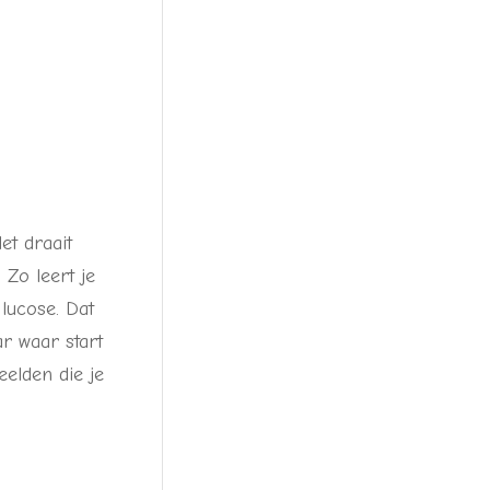
et draait
 Zo leert je
lucose. Dat
ar waar start
eelden die je