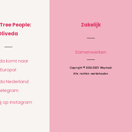
 Tree People:
Zakelijk
Oliveda
Samenwerken
eda komt naar
Copyright © 2010-2025 Waymadi
Europa!
Alle rechten voorbehouden
eda Nederland
Telegram
ij op Instagram