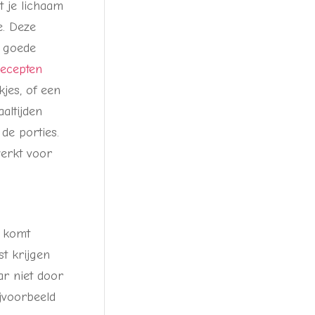
t je lichaam
e. Deze
n goede
recepten
jes, of een
altijden
de porties.
werkt voor
t komt
t krijgen
ar niet door
ijvoorbeeld