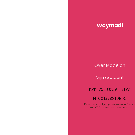
Waymadi
Over Madelon
Mijn account
KVK: 75833239 |
BTW:
NL001398810B25
Deze website kan gesponsorde artikele
en affiliate content bevatten.