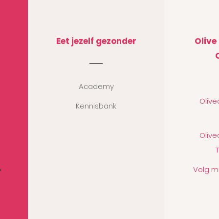
Eet jezelf gezonder
Olive
Academy
Oliv
Kennisbank
Oliv
Volg m
n