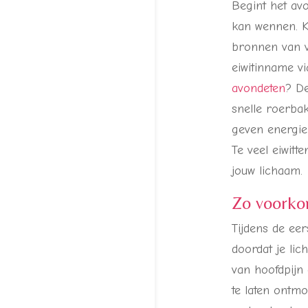
Begint het avo
kan wennen. Ki
bronnen van v
eiwitinname vi
avondeten
? De
snelle roerbak
geven energie 
Te veel eiwitt
jouw lichaam.
Zo voorkom
Tijdens de eer
doordat je li
van hoofdpijn 
te laten ontmo