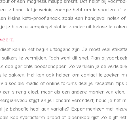
 zout of een magnesiumsupplement. Dat helpt bij vochtba
Ben je bang dat je weinig energie hebt om te sporten of t
en kleine keto-proof snack, zoals een handjevol noten of 
je je bloedsuikerspiegel stabiel zonder uit ketose te raken
iveerd
ieet kan in het begin uitdagend zijn. Je moet veel etiket
uikers te vermijden. Toch went dit snel. Plan bijvoorbeeld
en doe gerichte boodschappen. Zo verklein je de verleidi
s te pakken. Het kan ook helpen om contact te zoeken m
 Via sociale media of online forums deel je recepten, tips e
ls een streng dieet, maar als een andere manier van eten.
nergieniveau stijgt en je lichaam verandert, houd je het m
at je behoefte hebt aan variatie? Experimenteer met nieu
oals koolhydraatarm brood of bloemkoolrijst. Zo blijft het