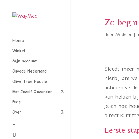
Zo begin
door
Madelon
|
m
Home
Winkel
Mijn account
Steeds meer m
Oliveda Nederland
hierbij om wei
Olive Tree People
lichaam vet t
Eet Jezelf Gezonder
kan helpen bij
Blog
je en hoe houd
Over
direct kunt to
Eerste st