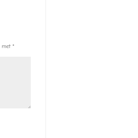
d met
*