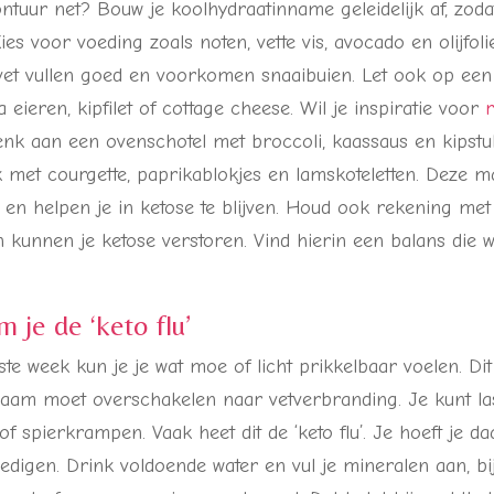
ntuur net? Bouw je koolhydraatinname geleidelijk af, zoda
es voor voeding zoals noten, vette vis, avocado en olijfoli
et vullen goed en voorkomen snaaibuien. Let ook op ee
a eieren, kipfilet of cottage cheese. Wil je inspiratie voor
nk aan een ovenschotel met broccoli, kaassaus en kipstuk
 met courgette, paprikablokjes en lamskoteletten. Deze ma
en helpen je in ketose te blijven. Houd ook rekening met 
en kunnen je ketose verstoren. Vind hierin een balans die 
 je de ‘keto flu’
ste week kun je je wat moe of licht prikkelbaar voelen. Di
chaam moet overschakelen naar vetverbranding. Je kunt las
of spierkrampen. Vaak heet dit de ‘keto flu’. Je hoeft je da
edigen. Drink voldoende water en vul je mineralen aan, b