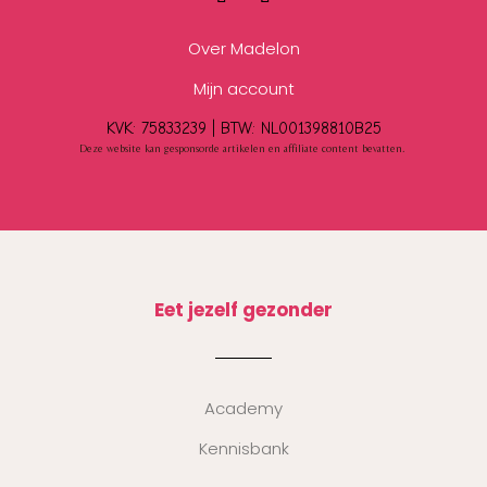
Over Madelon
Mijn account
KVK: 75833239 |
BTW:
NL001398810B25
Deze website kan gesponsorde artikelen en affiliate content bevatten.
Eet jezelf gezonder
Academy
Kennisbank