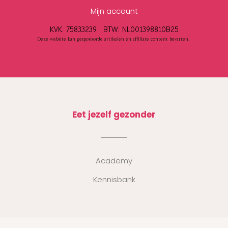
Mijn account
KVK: 75833239 |
BTW:
NL001398810B25
Deze website kan gesponsorde artikelen en affiliate content bevatten.
Eet jezelf gezonder
Academy
Kennisbank