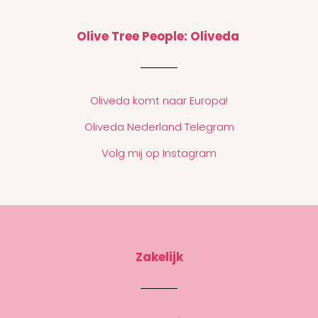
Olive Tree People: Oliveda
Oliveda komt naar Europa!
Oliveda Nederland Telegram
Volg mij op Instagram
Zakelijk