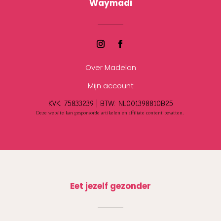
Waymadi
Over Madelon
Mijn account
KVK: 75833239 |
BTW:
NL001398810B25
Deze website kan gesponsorde artikelen en affiliate content bevatten.
Eet jezelf gezonder