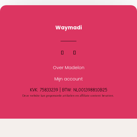
Waymadi
Over Madelon
Mijn account
KVK: 75833239 |
BTW:
NL001398810B25
Deze website kan gesponsorde artikelen en affiliate content bevatten.