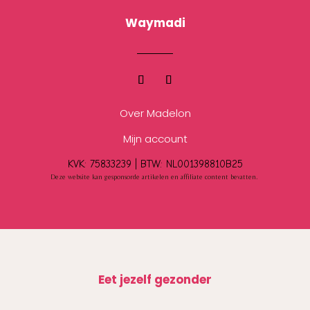
Waymadi
Over Madelon
Mijn account
KVK: 75833239 |
BTW:
NL001398810B25
Deze website kan gesponsorde artikelen en affiliate content bevatten.
Eet jezelf gezonder