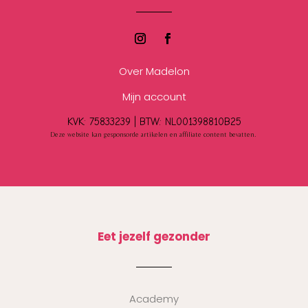
Over Madelon
Mijn account
KVK: 75833239 |
BTW:
NL001398810B25
Deze website kan gesponsorde artikelen en affiliate content bevatten.
Eet jezelf gezonder
Academy