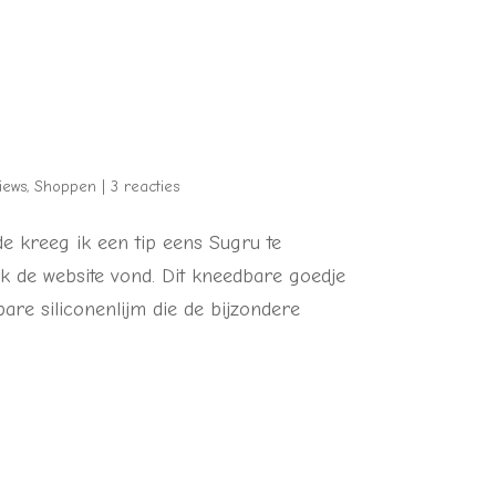
iews
,
Shoppen
|
3 reacties
de kreeg ik een tip eens Sugru te
ik de website vond. Dit kneedbare goedje
bare siliconenlijm die de bijzondere