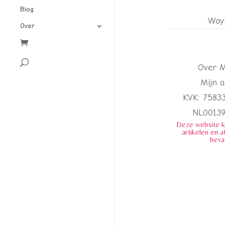
Blog
Way
Over
Over 
Mijn 
KVK: 7583
NL0013
Deze website 
artikelen en a
beva