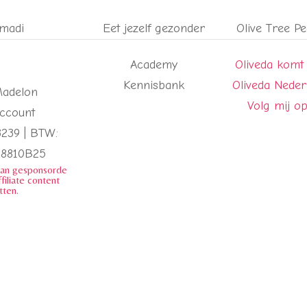
madi
Eet jezelf gezonder
Olive Tree P
Academy
Oliveda komt
Kennisbank
Oliveda Nede
Madelon
Volg mij o
account
3239 |
BTW:
98810B25
kan gesponsorde
ffiliate content
tten.