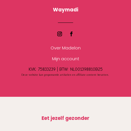
Waymadi
Over Madelon
Mijn account
KVK: 75833239 |
BTW:
NL001398810B25
Deze website kan gesponsorde artikelen en affiliate content bevatten.
Eet jezelf gezonder