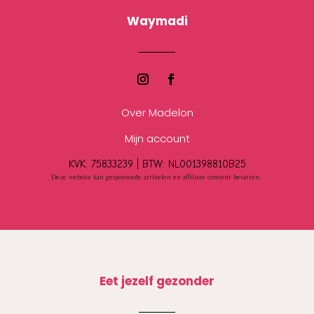
Waymadi
Over Madelon
Mijn account
KVK: 75833239 |
BTW:
NL001398810B25
Deze website kan gesponsorde artikelen en affiliate content bevatten.
Eet jezelf gezonder