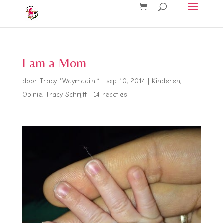
I am a Mom
door
Tracy *Waymadi.nl*
|
sep 10, 2014
|
Kinderen
,
Opinie
,
Tracy Schrijft
|
14 reacties