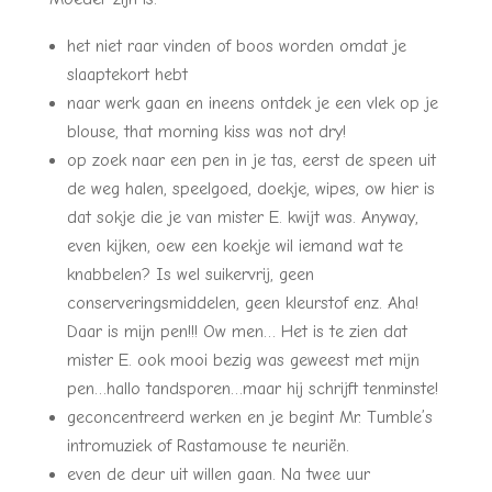
het niet raar vinden of boos worden omdat je
slaaptekort hebt
naar werk gaan en ineens ontdek je een vlek op je
blouse, that morning kiss was not dry!
op zoek naar een pen in je tas, eerst de speen uit
de weg halen, speelgoed, doekje, wipes, ow hier is
dat sokje die je van mister E. kwijt was. Anyway,
even kijken, oew een koekje wil iemand wat te
knabbelen? Is wel suikervrij, geen
conserveringsmiddelen, geen kleurstof enz. Aha!
Daar is mijn pen!!! Ow men… Het is te zien dat
mister E. ook mooi bezig was geweest met mijn
pen…hallo tandsporen…maar hij schrijft tenminste!
geconcentreerd werken en je begint Mr. Tumble’s
intromuziek of Rastamouse te neuriën.
even de deur uit willen gaan. Na twee uur