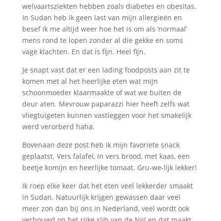
welvaartsziekten hebben zoals diabetes en obesitas.
In Sudan heb ik geen last van mijn allergieën en
besef ik me altijd weer hoe het is om als ‘normaal’
mens rond te lopen zonder al die gekke en soms
vage klachten. En dat is fijn. Heel fijn.
Je snapt vast dat er een lading foodposts aan zit te
komen met al het heerlijke eten wat mijn
schoonmoeder klaarmaakte of wat we buiten de
deur aten. Mevrouw paparazzi hier heeft zelfs wat
vliegtuigeten kunnen vastleggen voor het smakelijk
werd verorberd haha.
Bovenaan deze post heb ik mijn favoriete snack
geplaatst. Vers falafel, in vers brood, met kaas, een
beetje komijn en heerlijke tomaat. Gru-we-lijk lekker!
Ik roep elke keer dat het eten veel lekkerder smaakt
in Sudan. Natuurlijk krijgen gewassen daar veel
meer zon dan bij ons in Nederland, veel wordt ook
verbouwd op het rijke slib van de Nijl en dat maakt