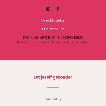
Over Madelon
Mijn account
KVK: 75833239 |
BTW:
NL001398810B25
Deze website kan gesponsorde artikelen en affiliate content bevatten.
Eet jezelf gezonder
Academy