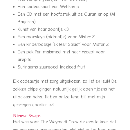
Een cadeaukaart van Wehkamp
Een CD met een hoofdstuk uit de Quran er op (Al
Baqarah)
Kunst van haar zoontje <3
Een moeslaya (bidmatje) voor Mister Z
Een kinderboekje ‘Ik leer Salaat’ voor Mister Z
Een pak Pan maismeel met haar recept voor
arepita
Surinaams zuurgoed, ingelegd fruit
Elk cadeautje met zorg uitgekozen, zo lief en leuk! De
zakken chips gingen natuurlijk gelijk open tijdens het
uitpakken haha. Ik ben ontzettend blij met mijn
gekregen goodies <3.
Nieuwe Swaps
Het was voor The Waymadi Crew de eerste keer dat
we een swap organiseerden. Het viel ontzettend mee