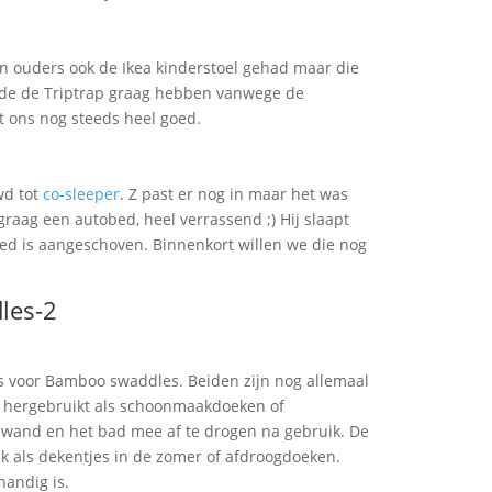
jn ouders ook de Ikea kinderstoel gehad maar die
 wilde de Triptrap graag hebben vanwege de
t ons nog steeds heel goed.
wd tot
co-sleeper
. Z past er nog in maar het was
 graag een autobed, heel verrassend ;) Hij slaapt
d is aangeschoven. Binnenkort willen we die nog
s voor Bamboo swaddles. Beiden zijn nog allemaal
s hergebruikt als schoonmaakdoeken of
wand en het bad mee af te drogen na gebruik. De
k als dekentjes in de zomer of afdroogdoeken.
andig is.