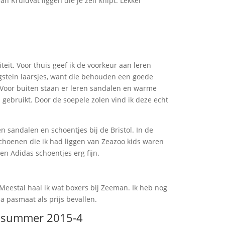
n Kruidvat liggen die je zelf knipt. Lekker
teit. Voor thuis geef ik de voorkeur aan leren
rgstein laarsjes, want die behouden een goede
 Voor buiten staan er leren sandalen en warme
s
gebruikt. Door de soepele zolen vind ik deze echt
en sandalen en schoentjes bij de Bristol. In de
schoenen die ik had liggen van Zeazoo kids waren
en Adidas schoentjes erg fijn.
 Meestal haal ik wat boxers bij Zeeman. Ik heb nog
pasmaat als prijs bevallen.