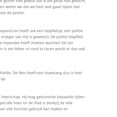
f gezien had gewild dat ik die gelijk had gekocht.
g en weten we dat we heel veel gaan lopen dan
oor de peuter.
auto en heeft ook een loopfietsje, een politie
roeger van mij is geweest). De politie loopfiets
die maanden heeft moeten wachten tot zijn
n is om lekker in rond te racen wordt er dan ook
lliefde. De fiets heeft een duwstang dus is heel
 op.
ne heerschap. Hij mag gedurende bepaalde tijden
speciale hoes en de iPad is dankzij de vele
 van alle functies gebruik kan maken en