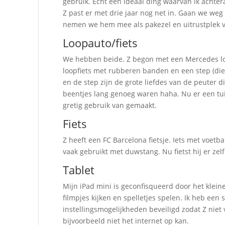
gebruik. Echt een ideaal ding waarvan ik achtera
Z past er met drie jaar nog net in. Gaan we we
nemen we hem mee als pakezel en uitrustplek v
Loopauto/fiets
We hebben beide. Z begon met een Mercedes loop
loopfiets met rubberen banden en een step (die v
en de step zijn de grote liefdes van de peuter 
beentjes lang genoeg waren haha. Nu er een tui
gretig gebruik van gemaakt.
Fiets
Z heeft een FC Barcelona fietsje. Iets met voetba
vaak gebruikt met duwstang. Nu fietst hij er zelf
Tablet
Mijn iPad mini is geconfisqueerd door het klei
filmpjes kijken en spelletjes spelen. Ik heb een 
instellingsmogelijkheden beveiligd zodat Z niet
bijvoorbeeld niet het internet op kan.