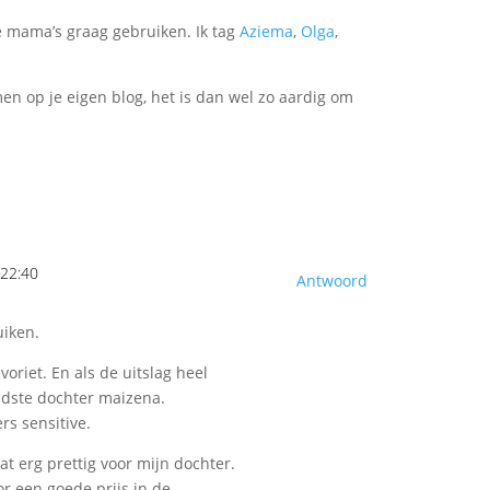
e mama’s graag gebruiken. Ik tag
Aziema
,
Olga
,
en op je eigen blog, het is dan wel zo aardig om
22:40
Antwoord
uiken.
oriet. En als de uitslag heel
oudste dochter maizena.
rs sensitive.
t erg prettig voor mijn dochter.
or een goede prijs in de