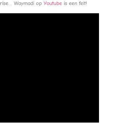
rprise… Waymadi op
Youtube
is een feit!