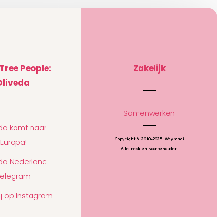
 Tree People:
Zakelijk
Oliveda
Samenwerken
eda komt naar
Copyright © 2010-2025 Waymadi
Europa!
Alle rechten voorbehouden
eda Nederland
Telegram
ij op Instagram