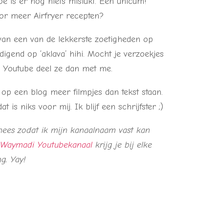
toe is er nog niets mislukt. Een unicum!
voor meer Airfryer recepten?
van een van de lekkerste zoetigheden op
igend op ‘aklava’ hihi. Mocht je verzoekjes
 Youtube deel ze dan met me.
r op een blog meer filmpjes dan tekst staan.
t is niks voor mij. Ik blijf een schrijfster ;)
onees zodat ik mijn kanaalnaam vast kan
 Waymadi Youtubekanaal
krijg je bij elke
g. Yay!