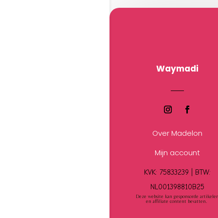
Waymadi
Over Madelon
Mijn account
KVK: 75833239 |
BTW:
NL001398810B25
Deze website kan gesponsorde artikele
en affiliate content bevatten.