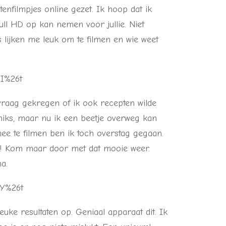
enfilmpjes online gezet. Ik hoop dat ik
ull HD op kan nemen voor jullie. Niet
 lijken me leuk om te filmen en wie weet
oI%26t
vraag gekregen of ik ook recepten wilde
niks, maar nu ik een beetje overweg kan
e te filmen ben ik toch overstag gegaan.
en! Kom maar door met dat mooie weer.
a.
SY%26t
leuke resultaten op. Geniaal apparaat dit. Ik