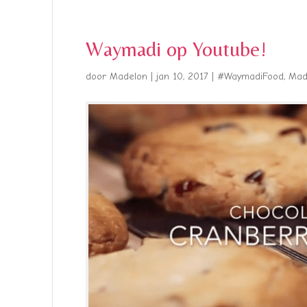
Waymadi op Youtube!
door
Madelon
|
jan 10, 2017
|
#WaymadiFood
,
Made