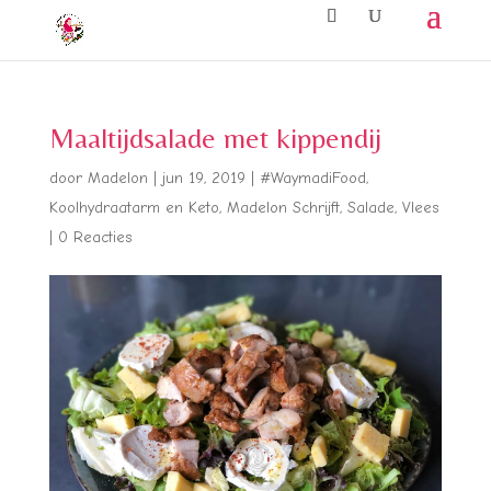
Maaltijdsalade met kippendij
door
Madelon
|
jun 19, 2019
|
#WaymadiFood
,
Koolhydraatarm en Keto
,
Madelon Schrijft
,
Salade
,
Vlees
|
0 Reacties