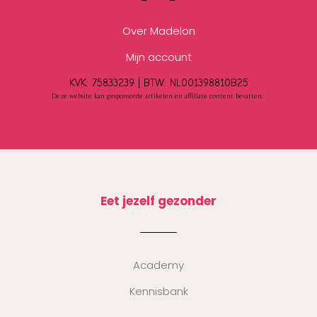
Over Madelon
Mijn account
KVK: 75833239 |
BTW:
NL001398810B25
Deze website kan gesponsorde artikelen en affiliate content bevatten.
Eet jezelf gezonder
Academy
Kennisbank