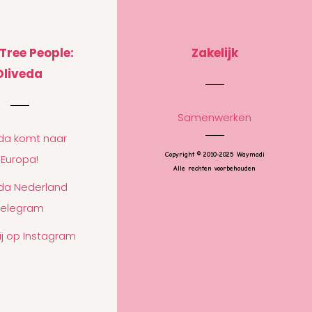
 Tree People:
Zakelijk
Oliveda
Samenwerken
eda komt naar
Copyright © 2010-2025 Waymadi
Europa!
Alle rechten voorbehouden
eda Nederland
Telegram
ij op Instagram