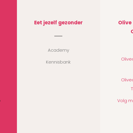
Eet jezelf gezonder
Olive
Academy
Oliv
Kennisbank
Oliv
Volg m
n