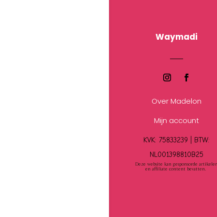
Waymadi
Over Madelon
Mijn account
KVK: 75833239 |
BTW:
NL001398810B25
Deze website kan gesponsorde artikele
en affiliate content bevatten.