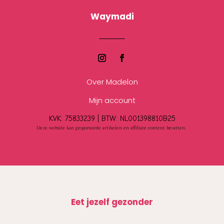
Waymadi
Over Madelon
Mijn account
KVK: 75833239 |
BTW:
NL001398810B25
Deze website kan gesponsorde artikelen en affiliate content bevatten.
Eet jezelf gezonder