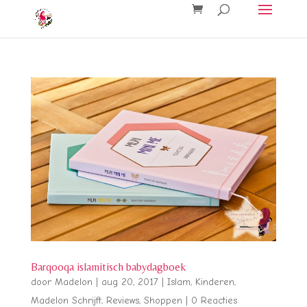
Barqooqa islamitisch babydagboek
door
Madelon
|
aug 20, 2017
|
Islam
,
Kinderen
,
Madelon Schrijft
,
Reviews
,
Shoppen
|
0 Reacties