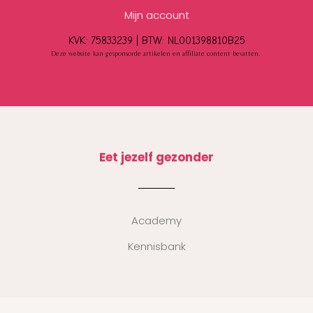
Mijn account
KVK: 75833239 |
BTW:
NL001398810B25
Deze website kan gesponsorde artikelen en affiliate content bevatten.
Eet jezelf gezonder
Academy
Kennisbank