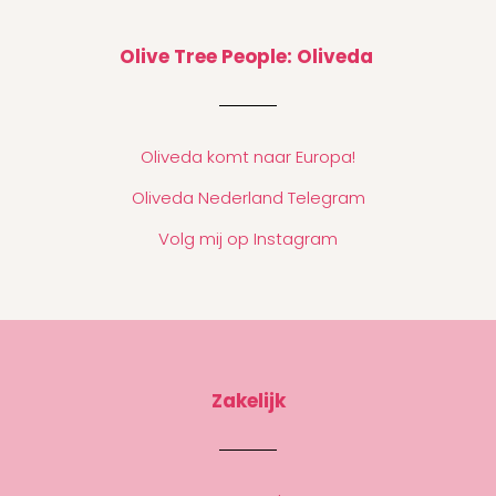
Olive Tree People: Oliveda
Oliveda komt naar Europa!
Oliveda Nederland Telegram
Volg mij op Instagram
Zakelijk