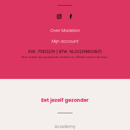
Over Madelon
Mijn account
KVK: 75833239 |
BTW:
NL001398810B25
Deze website kan gesponsorde artikelen en affiliate content bevatten.
Eet jezelf gezonder
Academy