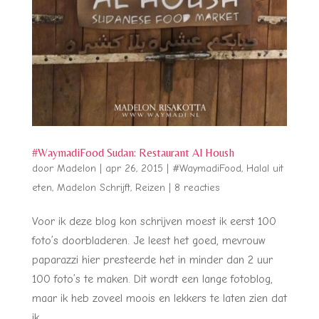
#WaymadiFood Sudan: Restaurant Al Housh
door
Madelon
|
apr 26, 2015
|
#WaymadiFood
,
Halal uit
eten
,
Madelon Schrijft
,
Reizen
|
8 reacties
Voor ik deze blog kon schrijven moest ik eerst 100
foto’s doorbladeren. Je leest het goed, mevrouw
paparazzi hier presteerde het in minder dan 2 uur
100 foto’s te maken. Dit wordt een lange fotoblog,
maar ik heb zoveel moois en lekkers te laten zien dat
ik...