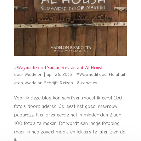
#WaymadiFood Sudan: Restaurant Al Housh
door
Madelon
|
apr 26, 2015
|
#WaymadiFood
,
Halal uit
eten
,
Madelon Schrijft
,
Reizen
|
8 reacties
Voor ik deze blog kon schrijven moest ik eerst 100
foto’s doorbladeren. Je leest het goed, mevrouw
paparazzi hier presteerde het in minder dan 2 uur
100 foto’s te maken. Dit wordt een lange fotoblog,
maar ik heb zoveel moois en lekkers te laten zien dat
ik...