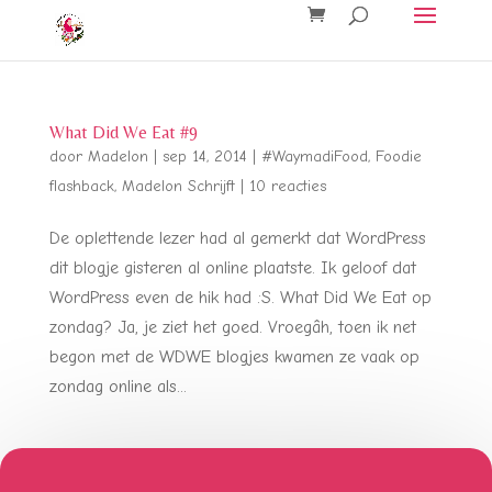
What Did We Eat #9
door
Madelon
|
sep 14, 2014
|
#WaymadiFood
,
Foodie
flashback
,
Madelon Schrijft
|
10 reacties
De oplettende lezer had al gemerkt dat WordPress
dit blogje gisteren al online plaatste. Ik geloof dat
WordPress even de hik had :S. What Did We Eat op
zondag? Ja, je ziet het goed. Vroegâh, toen ik net
begon met de WDWE blogjes kwamen ze vaak op
zondag online als...