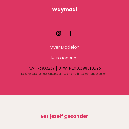
Waymadi
Over Madelon
Mijn account
KVK: 75833239 |
BTW:
NL001398810B25
Deze website kan gesponsorde artikelen en affiliate content bevatten.
Eet jezelf gezonder