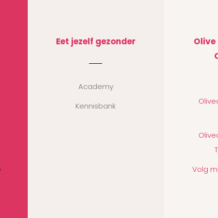
Eet jezelf gezonder
Olive
Academy
Oliv
Kennisbank
Oliv
Volg m
n