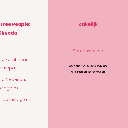
 Tree People:
Zakelijk
Oliveda
Samenwerken
eda komt naar
Copyright © 2010-2025 Waymadi
Europa!
Alle rechten voorbehouden
eda Nederland
Telegram
ij op Instagram