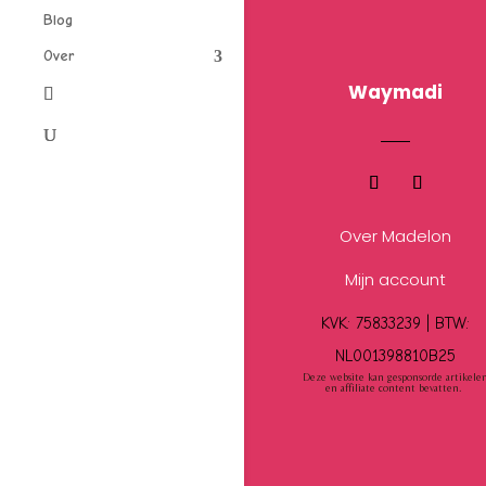
Blog
Over
Waymadi
Over Madelon
Mijn account
KVK: 75833239 |
BTW:
NL001398810B25
Deze website kan gesponsorde artikele
en affiliate content bevatten.