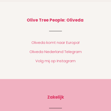
Olive Tree People: Oliveda
Oliveda komt naar Europa!
Oliveda Nederland Telegram
Volg mij op Instagram
Zakelijk