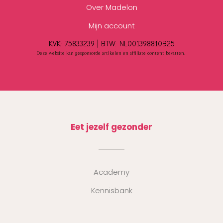
Over Madelon
Mijn account
KVK: 75833239 |
BTW:
NL001398810B25
Deze website kan gesponsorde artikelen en affiliate content bevatten.
Eet jezelf gezonder
Academy
Kennisbank