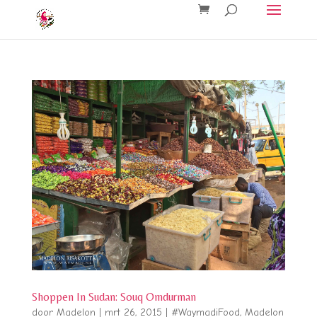
Shoppen In Sudan: Souq Omdurman
door
Madelon
|
mrt 26, 2015
|
#WaymadiFood
,
Madelon