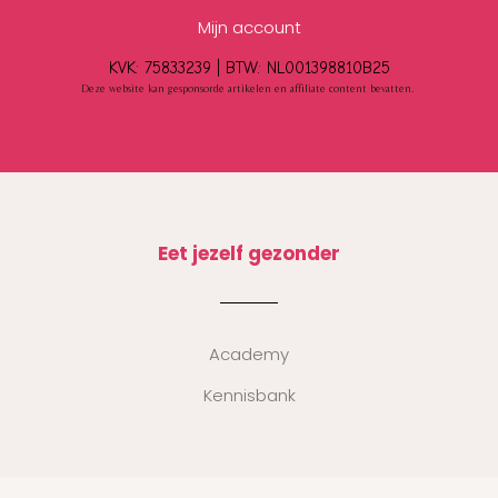
Mijn account
KVK: 75833239 |
BTW:
NL001398810B25
Deze website kan gesponsorde artikelen en affiliate content bevatten.
Eet jezelf gezonder
Academy
Kennisbank