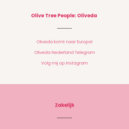
Olive Tree People: Oliveda
Oliveda komt naar Europa!
Oliveda Nederland Telegram
Volg mij op Instagram
Zakelijk