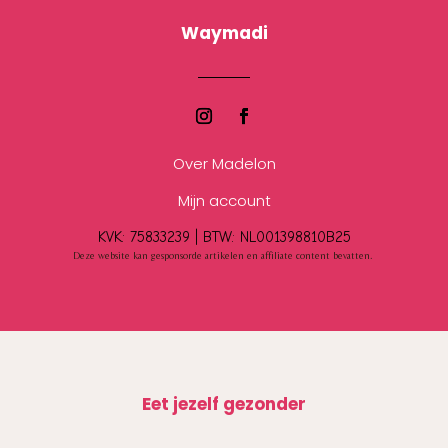
Waymadi
Over Madelon
Mijn account
KVK: 75833239 |
BTW:
NL001398810B25
Deze website kan gesponsorde artikelen en affiliate content bevatten.
Eet jezelf gezonder