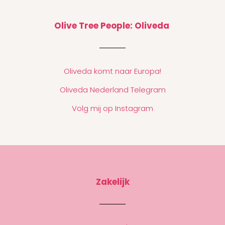
Olive Tree People: Oliveda
Oliveda komt naar Europa!
Oliveda Nederland Telegram
Volg mij op Instagram
Zakelijk