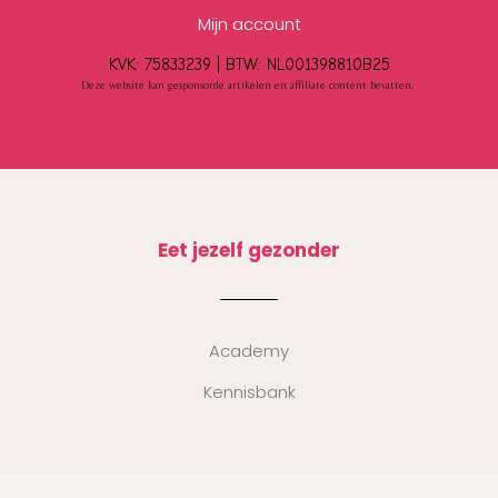
Mijn account
KVK: 75833239 |
BTW:
NL001398810B25
Deze website kan gesponsorde artikelen en affiliate content bevatten.
Eet jezelf gezonder
Academy
Kennisbank