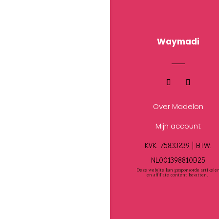
Waymadi
Over Madelon
Mijn account
KVK: 75833239 |
BTW:
NL001398810B25
Deze website kan gesponsorde artikele
en affiliate content bevatten.