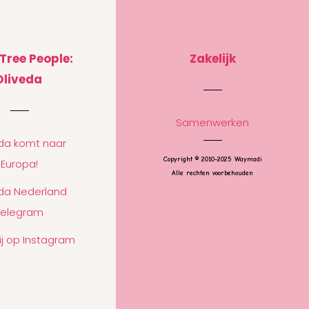
 Tree People:
Zakelijk
Oliveda
Samenwerken
eda komt naar
Copyright © 2010-2025 Waymadi
Europa!
Alle rechten voorbehouden
eda Nederland
Telegram
ij op Instagram