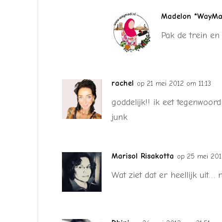
Madelon *WayMad
Pak de trein e
rachel
op 21 mei 2012 om 11:13
goddelijk!! ik eet tegenwoord
junk
Marisol Risakotta
op 25 mei 201
Wat ziet dat er heellijk uit…