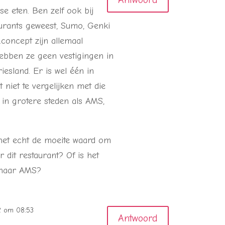
e eten. Ben zelf ook bij
aurants geweest, Sumo, Genki
oncept zijn allemaal
ebben ze geen vestigingen in
esland. Er is wel één in
 niet te vergelijken met die
in grotere steden als AMS,
 het echt de moeite waard om
dit restaurant? Of is het
n naar AMS?
12 om 08:53
Antwoord