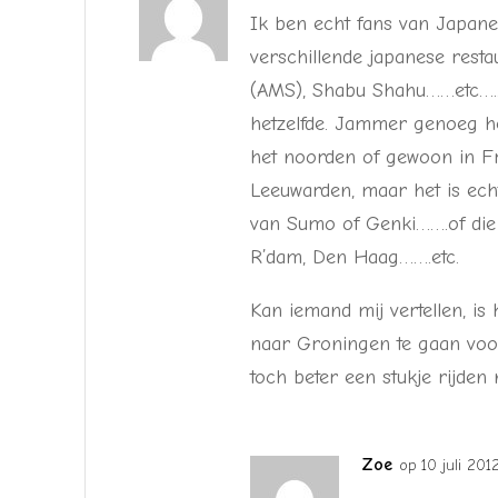
Ik ben echt fans van Japanes
verschillende japanese rest
(AMS), Shabu Shahu……etc…..c
hetzelfde. Jammer genoeg h
het noorden of gewoon in Fri
Leeuwarden, maar het is echt
van Sumo of Genki…….of die 
R’dam, Den Haag…….etc.
Kan iemand mij vertellen, is
naar Groningen te gaan voor 
toch beter een stukje rijde
Zoe
op 10 juli 20